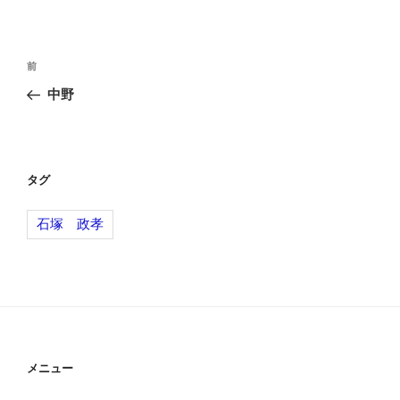
投
前
前
稿
の
中野
ナ
投
ビ
稿
ゲ
ー
タグ
シ
石塚 政孝
ョ
ン
メニュー