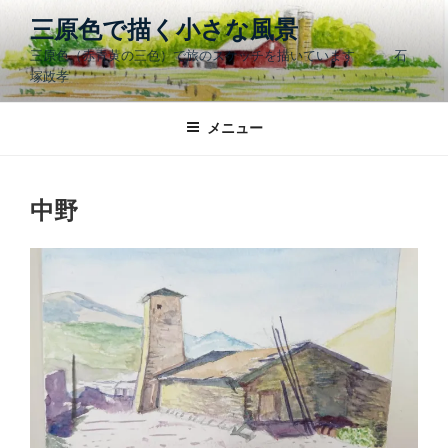
コ
三原色で描く小さな風景
ン
三原色（赤青黄の三色）で旅のスケッチを描いています 石
テ
塚政孝
ン
ツ
メニュー
へ
ス
キ
ッ
中野
プ