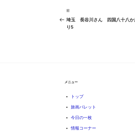
投
前
前
稿
の
埼玉 長谷川さん 四国八十八か
投
り5
ナ
稿
ビ
ゲ
ー
シ
ョ
メニュー
ン
トップ
旅画パレット
今日の一枚
情報コーナー