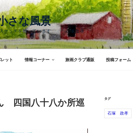
く小さな風景
のスケッチを描いています 石塚政孝
パレット
情報コーナー
旅画クラブ通販
投稿フォーム
タグ
ん 四国八十八か所巡
石塚 政孝