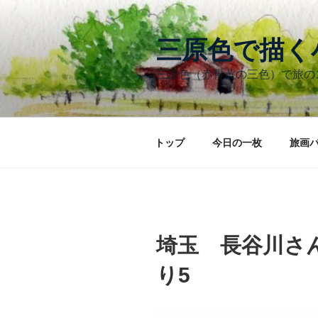
コ
ン
テ
三原色で描
ン
三原色（赤青黄の三色）で旅
ツ
へ
ス
キ
トップ
今日の一枚
旅画
ッ
プ
埼玉 長谷川さ
り5