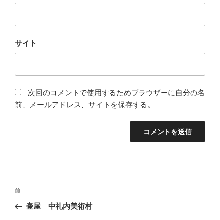
サイト
次回のコメントで使用するためブラウザーに自分の名
前、メールアドレス、サイトを保存する。
投
前
前
稿
の
壷屋 中礼内美術村
ナ
投