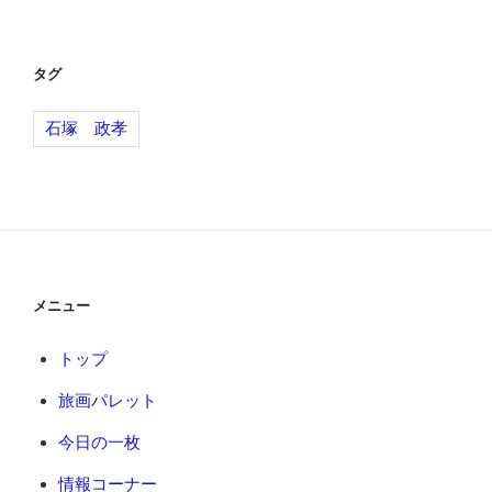
ビ
稿
ゲ
ー
タグ
シ
石塚 政孝
ョ
ン
メニュー
トップ
旅画パレット
今日の一枚
情報コーナー