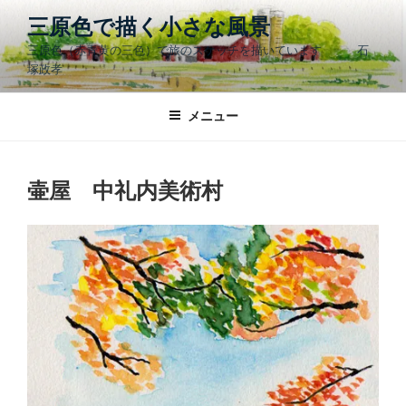
コ
三原色で描く小さな風景
ン
三原色（赤青黄の三色）で旅のスケッチを描いています 石
テ
塚政孝
ン
ツ
メニュー
へ
ス
キ
ッ
壷屋 中礼内美術村
プ