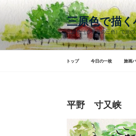
コ
ン
テ
三原色で描
ン
三原色（赤青黄の三色）で旅
ツ
へ
ス
キ
トップ
今日の一枚
旅画
ッ
プ
平野 寸又峡