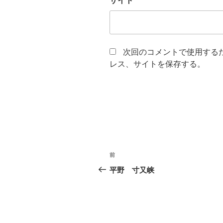
サイト
次回のコメントで使用する
レス、サイトを保存する。
投
前
前
稿
の
平野 寸又峡
投
ナ
稿
ビ
ゲ