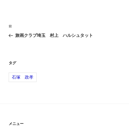
投
前
前
稿
の
旅画クラブ埼玉 村上 ハルシュタット
ナ
投
ビ
稿
ゲ
ー
タグ
シ
石塚 政孝
ョ
ン
メニュー