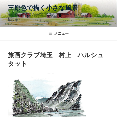
コ
三原色で描く小さな風景
ン
三原色（赤青黄の三色）で旅のスケッチを描いています 石
テ
塚政孝
ン
ツ
メニュー
へ
ス
キ
ッ
旅画クラブ埼玉 村上 ハルシュ
プ
タット