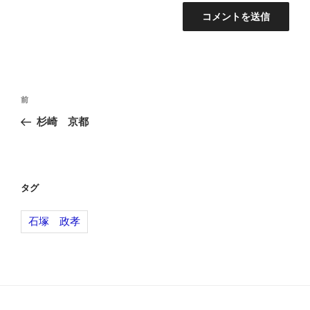
投
前
前
稿
の
杉崎 京都
ナ
投
ビ
稿
ゲ
ー
タグ
シ
石塚 政孝
ョ
ン