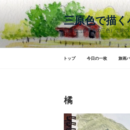
コ
ン
テ
三原色で描
ン
三原色（赤青黄の三色）で旅
ツ
へ
ス
キ
トップ
今日の一枚
旅画
ッ
プ
橘