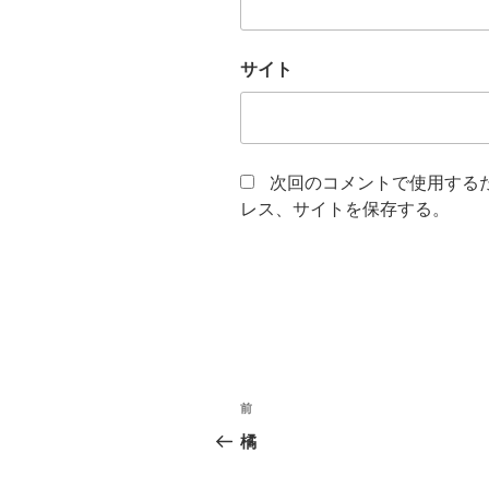
サイト
次回のコメントで使用する
レス、サイトを保存する。
投
前
前
稿
の
橘
投
ナ