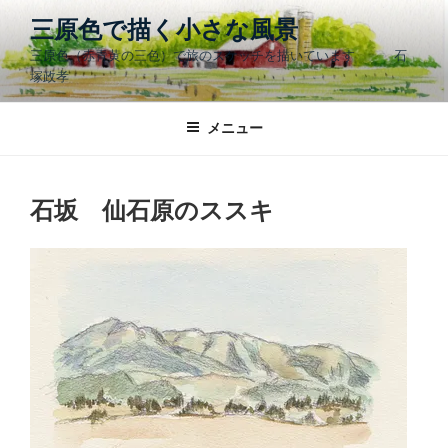
コ
三原色で描く小さな風景
ン
三原色（赤青黄の三色）で旅のスケッチを描いています 石
テ
塚政孝
ン
ツ
メニュー
へ
ス
キ
ッ
石坂 仙石原のススキ
プ