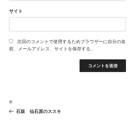
サイト
次回のコメントで使用するためブラウザーに自分の名
前、メールアドレス、サイトを保存する。
投
前
前
稿
の
石坂 仙石原のススキ
ナ
投
ビ
稿
ゲ