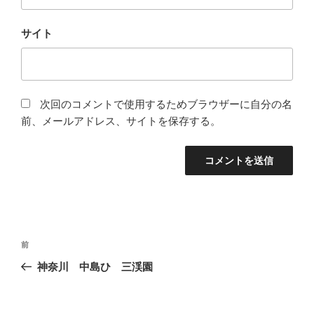
サイト
次回のコメントで使用するためブラウザーに自分の名
前、メールアドレス、サイトを保存する。
投
前
前
稿
の
神奈川 中島ひ 三渓園
ナ
投
ビ
稿