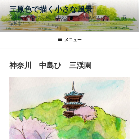
コ
三原色で描く小さな風景
ン
三原色（赤青黄の三色）で旅のスケッチを描いています 石
テ
塚政孝
ン
ツ
メニュー
へ
ス
キ
ッ
神奈川 中島ひ 三渓園
プ