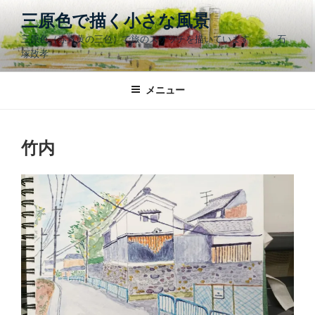
コ
三原色で描く小さな風景
ン
三原色（赤青黄の三色）で旅のスケッチを描いています 石
テ
塚政孝
ン
ツ
メニュー
へ
ス
キ
ッ
竹内
プ