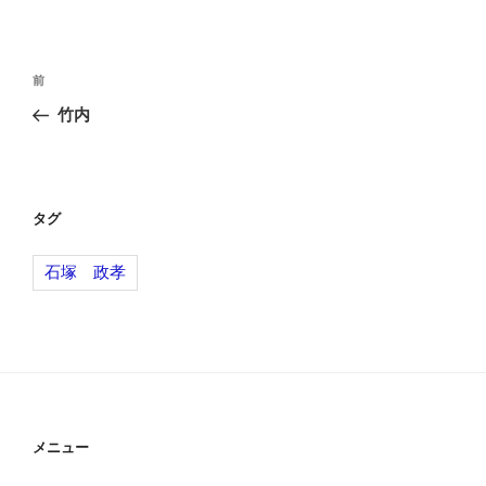
投
前
前
稿
の
竹内
ナ
投
ビ
稿
ゲ
ー
タグ
シ
石塚 政孝
ョ
ン
メニュー