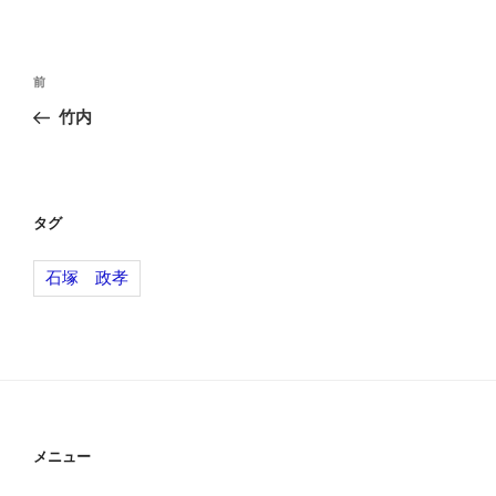
投
前
前
稿
の
竹内
ナ
投
ビ
稿
ゲ
ー
タグ
シ
石塚 政孝
ョ
ン
メニュー