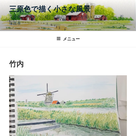
コ
三原色で描く小さな風景
ン
三原色（赤青黄の三色）で旅のスケッチを描いています 石
テ
塚政孝
ン
ツ
メニュー
へ
ス
キ
ッ
竹内
プ