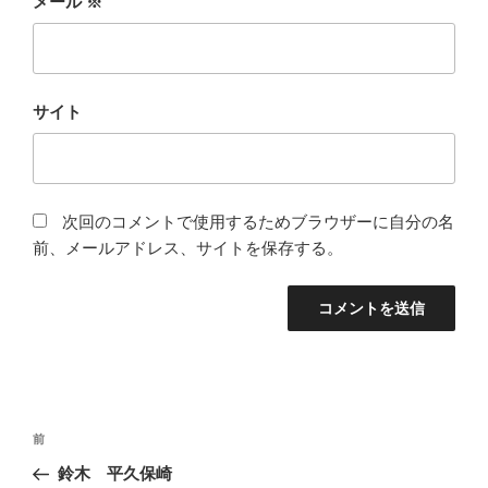
メール
※
サイト
次回のコメントで使用するためブラウザーに自分の名
前、メールアドレス、サイトを保存する。
投
前
前
稿
の
鈴木 平久保崎