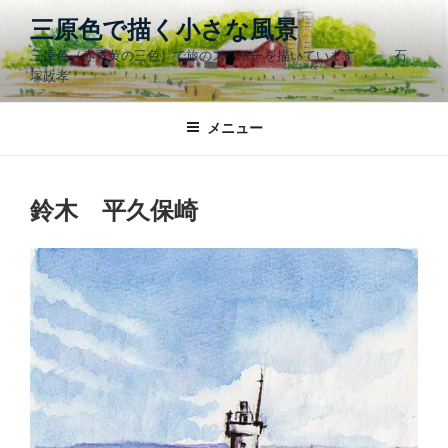
コ
三原色で描く小さな風景
ン
三原色（赤青黄の三色）で旅のスケッチを描いています 石
テ
塚政孝
ン
ツ
メニュー
へ
ス
キ
ッ
鈴木 平久保崎
プ