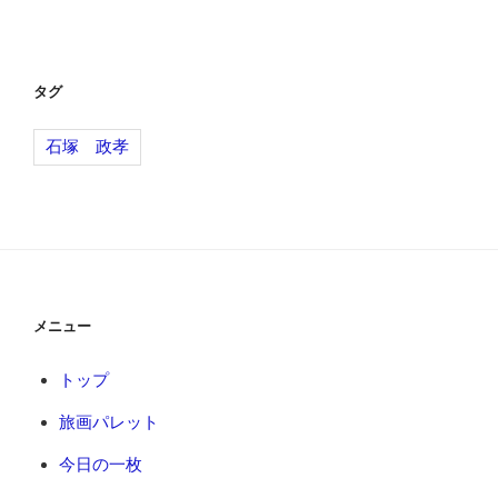
ナ
投
ビ
稿
ゲ
ー
タグ
シ
石塚 政孝
ョ
ン
メニュー
トップ
旅画パレット
今日の一枚