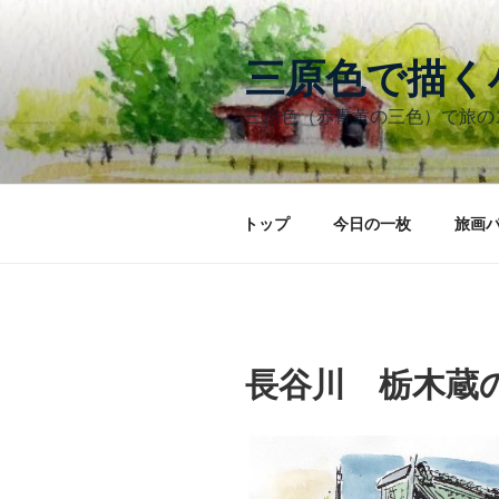
コ
ン
テ
三原色で描
ン
三原色（赤青黄の三色）で旅
ツ
へ
ス
キ
トップ
今日の一枚
旅画
ッ
プ
長谷川 栃木蔵