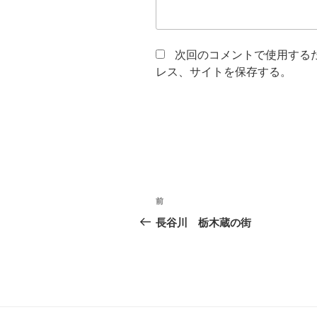
次回のコメントで使用する
レス、サイトを保存する。
投
前
前
稿
の
長谷川 栃木蔵の街
投
ナ
稿
ビ
ゲ