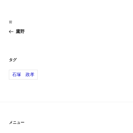
投
前
前
稿
の
鷹野
ナ
投
ビ
稿
ゲ
ー
タグ
シ
石塚 政孝
ョ
ン
メニュー