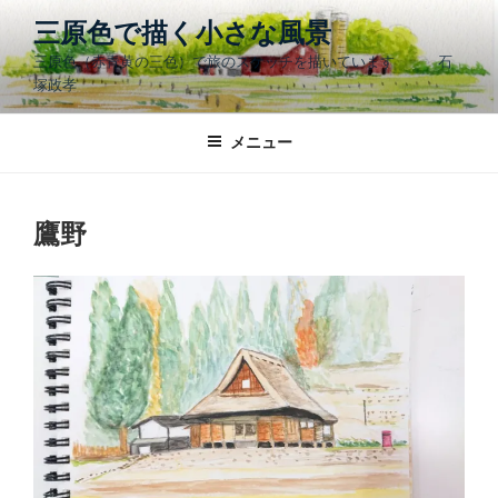
コ
三原色で描く小さな風景
ン
三原色（赤青黄の三色）で旅のスケッチを描いています 石
テ
塚政孝
ン
ツ
メニュー
へ
ス
キ
ッ
鷹野
プ