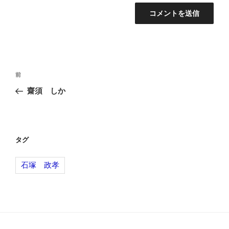
投
前
前
稿
の
齋須 しか
ナ
投
ビ
稿
ゲ
ー
タグ
シ
石塚 政孝
ョ
ン