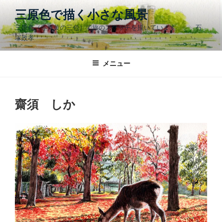
コ
三原色で描く小さな風景
ン
三原色（赤青黄の三色）で旅のスケッチを描いています 石
テ
塚政孝
ン
ツ
メニュー
へ
ス
キ
ッ
齋須 しか
プ