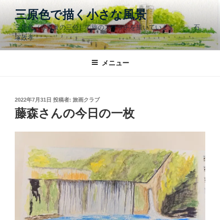
コ
三原色で描く小さな風景
ン
三原色（赤青黄の三色）で旅のスケッチを描いています 石
テ
塚政孝
ン
ツ
メニュー
へ
ス
キ
ッ
投
2022年7月31日
投稿者:
旅画クラブ
稿
藤森さんの今日の一枚
プ
日: