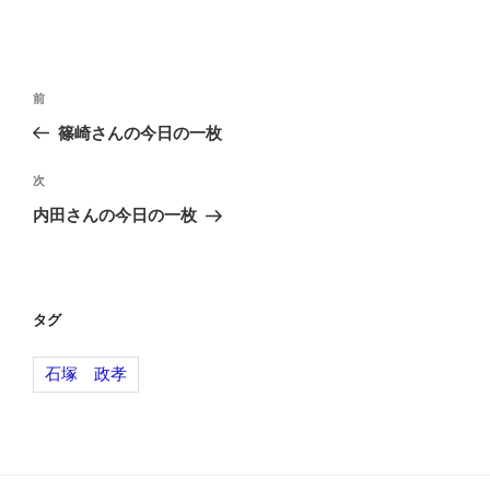
投
前
前
稿
の
篠崎さんの今日の一枚
ナ
投
ビ
稿
次
次
ゲ
の
内田さんの今日の一枚
投
ー
稿
シ
ョ
タグ
ン
石塚 政孝