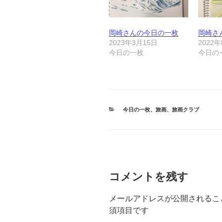
岡崎さんの今日の一枚
岡崎さ
2023年3月15日
2022
今日の一枚
今日の
カ
今日の一枚
、
旅画
、
旅画クラブ
テ
ゴ
リ
ー
コメントを残す
メールアドレスが公開されるこ
須項目です