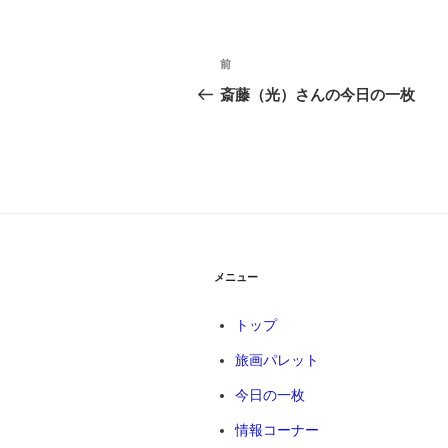
投
前
前
稿
の
斎藤（光）さんの今日の一枚
投
ナ
稿
ビ
ゲ
ー
シ
メニュー
ョ
トップ
ン
旅画パレット
今日の一枚
情報コーナー