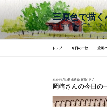
コ
ン
テ
三原色で描
ン
三原色（赤青黄の三色）で旅
ツ
へ
ス
キ
トップ
今日の一枚
旅画
ッ
プ
投
2022年9月12日
投稿者:
旅画クラブ
稿
岡崎さんの今日の
日: