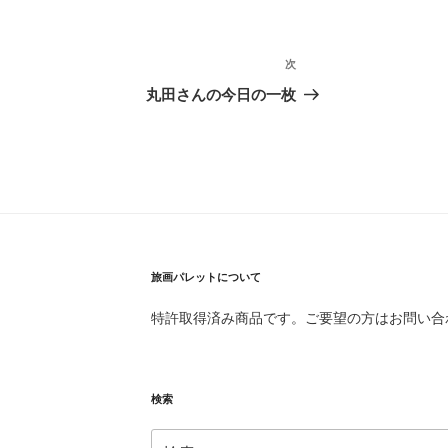
次
次
の
丸田さんの今日の一枚
投
稿
旅画パレットについて
特許取得済み商品です。ご要望の方はお問い合
検索
検