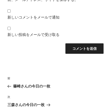
新しいコメントをメールで通知
新しい投稿をメールで受け取る
投
前
前
稿
の
篠崎さんの今日の一枚
ナ
投
ビ
稿
次
次
ゲ
の
三森さんの今日の一枚
投
ー