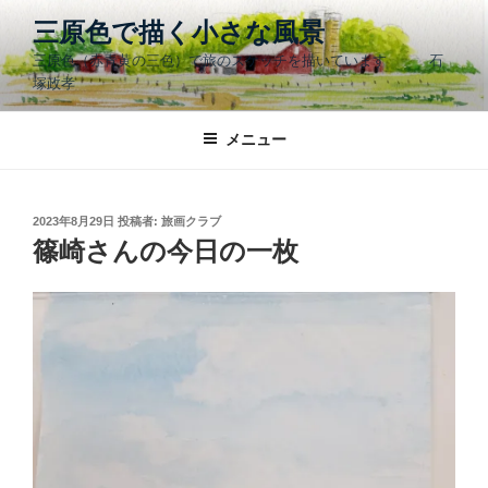
コ
三原色で描く小さな風景
ン
三原色（赤青黄の三色）で旅のスケッチを描いています 石
テ
塚政孝
ン
ツ
メニュー
へ
ス
キ
ッ
投
2023年8月29日
投稿者:
旅画クラブ
稿
篠崎さんの今日の一枚
プ
日: