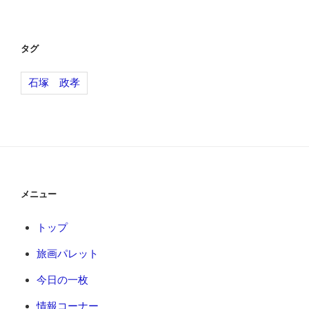
稿
シ
ョ
タグ
ン
石塚 政孝
メニュー
トップ
旅画パレット
今日の一枚
情報コーナー