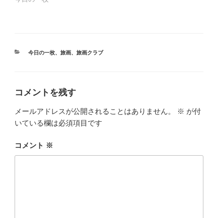
カ
今日の一枚
、
旅画
、
旅画クラブ
テ
ゴ
リ
ー
コメントを残す
メールアドレスが公開されることはありません。
※
が付
いている欄は必須項目です
コメント
※