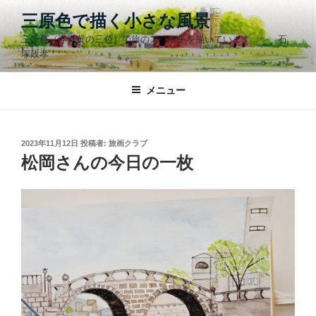
コ
三原色で描く小さな風景
ン
三原色（赤青黄の三色）で旅のスケッチを描いています 石
テ
塚政孝
ン
ツ
メニュー
へ
ス
キ
ッ
投
2023年11月12日
投稿者:
旅画クラブ
稿
松岡さんの今日の一枚
プ
日: