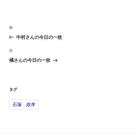
投
前
前
稿
の
中村さんの今日の一枚
ナ
投
ビ
稿
次
次
ゲ
の
橘さんの今日の一枚
投
ー
稿
シ
ョ
タグ
ン
石塚 政孝