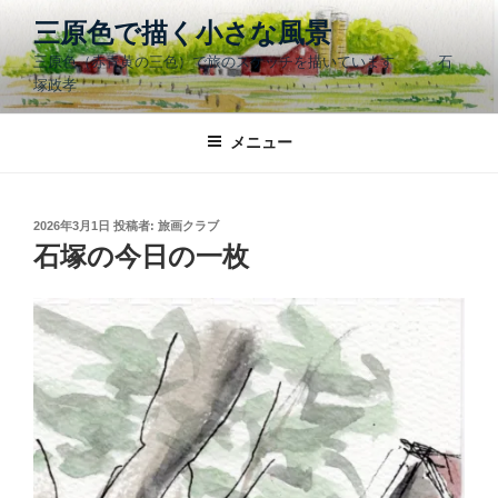
コ
三原色で描く小さな風景
ン
三原色（赤青黄の三色）で旅のスケッチを描いています 石
テ
塚政孝
ン
ツ
メニュー
へ
ス
キ
ッ
投
2026年3月1日
投稿者:
旅画クラブ
稿
石塚の今日の一枚
プ
日: