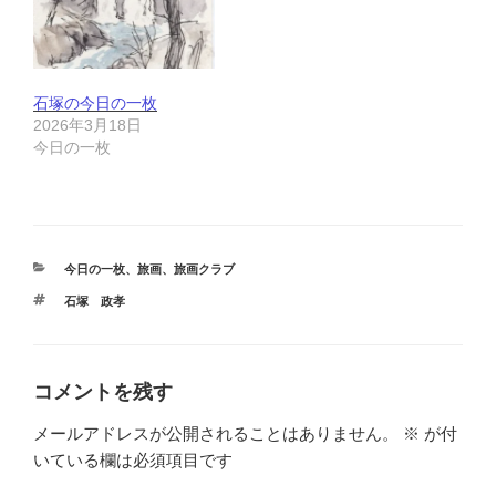
石塚の今日の一枚
2026年3月18日
今日の一枚
カ
今日の一枚
、
旅画
、
旅画クラブ
テ
タ
石塚 政孝
ゴ
グ
リ
ー
コメントを残す
メールアドレスが公開されることはありません。
※
が付
いている欄は必須項目です