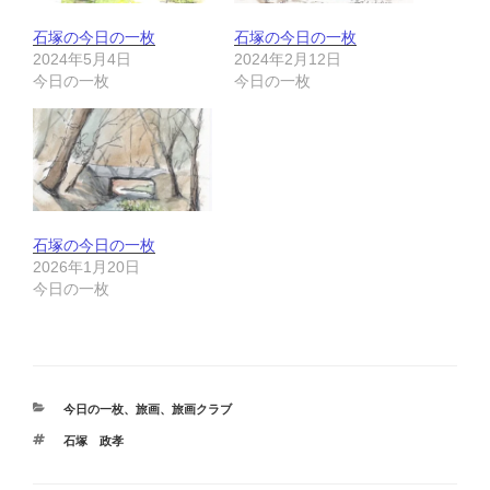
石塚の今日の一枚
石塚の今日の一枚
2024年5月4日
2024年2月12日
今日の一枚
今日の一枚
石塚の今日の一枚
2026年1月20日
今日の一枚
カ
今日の一枚
、
旅画
、
旅画クラブ
テ
タ
石塚 政孝
ゴ
グ
リ
ー