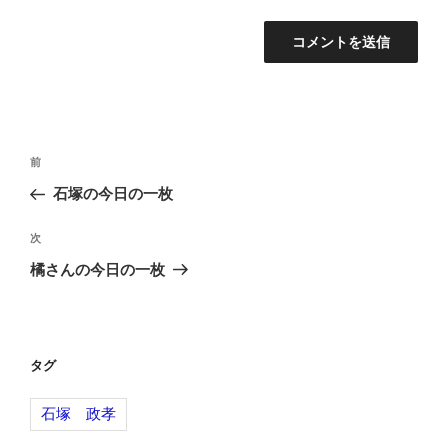
投
前
前
稿
の
石塚の今日の一枚
ナ
投
ビ
稿
次
次
ゲ
の
橘さんの今日の一枚
投
ー
稿
シ
ョ
タグ
ン
石塚 政孝