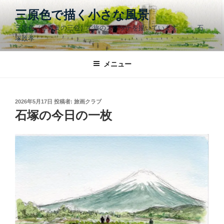
コ
三原色で描く小さな風景
ン
三原色（赤青黄の三色）で旅のスケッチを描いています 石
テ
塚政孝
ン
ツ
メニュー
へ
ス
キ
ッ
投
2026年5月17日
投稿者:
旅画クラブ
稿
石塚の今日の一枚
プ
日: