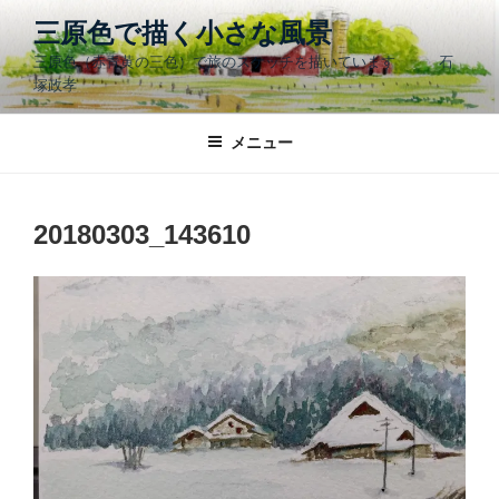
コ
三原色で描く小さな風景
ン
三原色（赤青黄の三色）で旅のスケッチを描いています 石
テ
塚政孝
ン
ツ
メニュー
へ
ス
キ
ッ
20180303_143610
プ