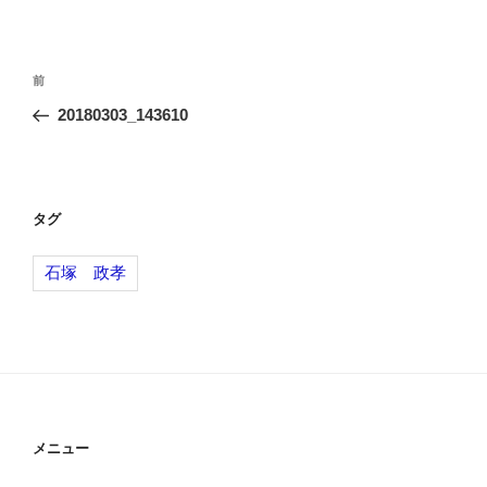
投
前
前
稿
の
20180303_143610
ナ
投
ビ
稿
ゲ
ー
タグ
シ
石塚 政孝
ョ
ン
メニュー