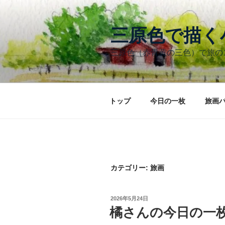
コ
ン
テ
三原色で描
ン
三原色（赤青黄の三色）で旅
ツ
へ
ス
キ
トップ
今日の一枚
旅画
ッ
プ
カテゴリー:
旅画
投
2026年5月24日
稿
橘さんの今日の一
日: