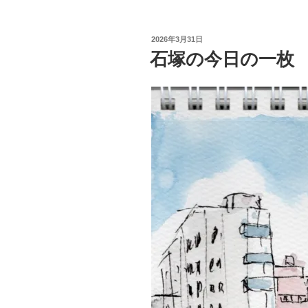
投
2026年3月31日
稿
石塚の今日の一枚
日: