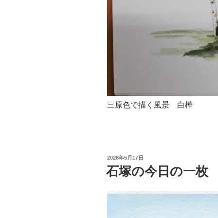
三原色で描く風景 白樺
投
2026年5月17日
稿
石塚の今日の一枚
日: