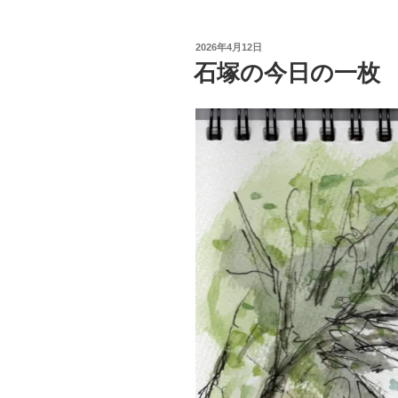
投
2026年4月12日
稿
石塚の今日の一枚
日: