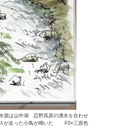
水源は山中湖 忍野高原の湧水を合わせ
スが走った小鳥が鳴いた F0×三原色