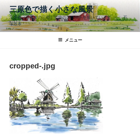
コ
三原色で描く小さな風景
ン
三原色（赤青黄の三色）で旅のスケッチを描いています 石
テ
塚政孝
ン
ツ
メニュー
へ
ス
キ
ッ
cropped-.jpg
プ