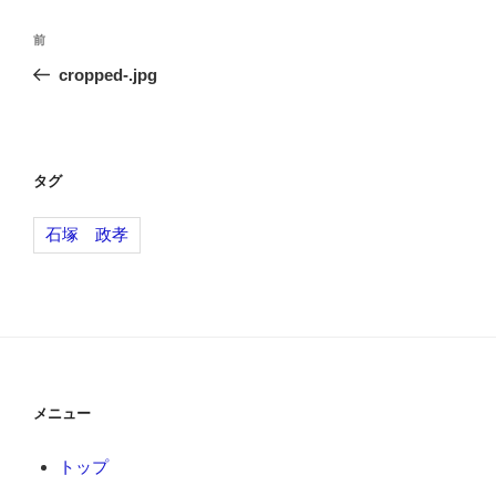
投
前
前
稿
の
cropped-.jpg
ナ
投
ビ
稿
ゲ
ー
タグ
シ
石塚 政孝
ョ
ン
メニュー
トップ