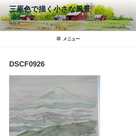
コ
三原色で描く小さな風景
ン
三原色（赤青黄の三色）で旅のスケッチを描いています 石
テ
塚政孝
ン
ツ
メニュー
へ
ス
キ
ッ
DSCF0926
プ