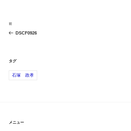
投
前
前
稿
の
DSCF0926
ナ
投
ビ
稿
ゲ
ー
タグ
シ
石塚 政孝
ョ
ン
メニュー